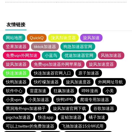
友情链接
网站地图
QuickQ
旋风加速度器
旋风加速
坚果加速器
tiktok加速器
狗急加速器官网
免费vqn外网加速
小蓝鸟
优途加速器官网
风驰加速器
旋风加速器
免费vps加速器外网苹果版
旋风加速度器
快连加速器
快连加速器官网入口
原子加速器
快鸭加速器
快柠檬加速器
旋风加速度器
外网网址导航
软件中心
雷霆加速
狂飙加速器
哔咔漫画
小美
小美vpn
小美加速器
快鸭VPN
爬墙专用加速器
黑洞海外npv加速梯子
旋风加速官网下载
谷歌加速器
pigcha加速器
快连app
蓝鲸加速器
橘子加速
可以上twitter的免费加速器
飞驰加速器15分钟试用