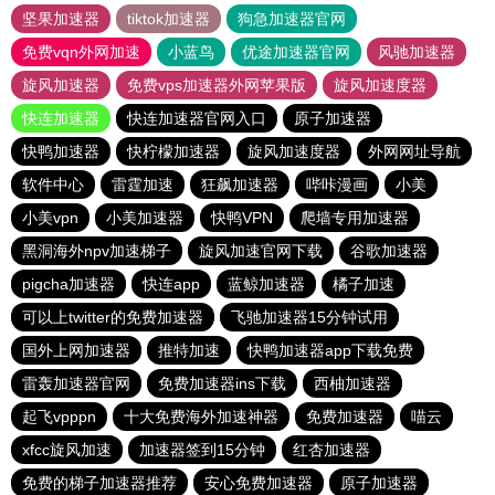
坚果加速器
tiktok加速器
狗急加速器官网
免费vqn外网加速
小蓝鸟
优途加速器官网
风驰加速器
旋风加速器
免费vps加速器外网苹果版
旋风加速度器
快连加速器
快连加速器官网入口
原子加速器
快鸭加速器
快柠檬加速器
旋风加速度器
外网网址导航
软件中心
雷霆加速
狂飙加速器
哔咔漫画
小美
小美vpn
小美加速器
快鸭VPN
爬墙专用加速器
黑洞海外npv加速梯子
旋风加速官网下载
谷歌加速器
pigcha加速器
快连app
蓝鲸加速器
橘子加速
可以上twitter的免费加速器
飞驰加速器15分钟试用
国外上网加速器
推特加速
快鸭加速器app下载免费
雷轰加速器官网
免费加速器ins下载
西柚加速器
起飞vpppn
十大免费海外加速神器
免费加速器
喵云
xfcc旋风加速
加速器签到15分钟
红杏加速器
免费的梯子加速器推荐
安心免费加速器
原子加速器