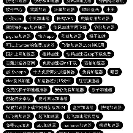
快鸭加速器
快柠檬加速器
旋风加速度器
外网网址导航
软件中心
雷霆加速
狂飙加速器
哔咔漫画
小美
小美vpn
小美加速器
快鸭VPN
爬墙专用加速器
黑洞海外npv加速梯子
旋风加速官网下载
谷歌加速器
pigcha加速器
快连app
蓝鲸加速器
橘子加速
可以上twitter的免费加速器
飞驰加速器15分钟试用
国外上网加速器
推特加速
快鸭加速器app下载免费
雷轰加速器官网
免费加速器ins下载
西柚加速器
起飞vpppn
十大免费海外加速神器
免费加速器
喵云
xfcc旋风加速
加速器签到15分钟
红杏加速器
免费的梯子加速器推荐
安心免费加速器
原子加速器
樱花猫安卓版
夏时国际加速器
安易加速器下载官网最新版2024
盘古加速器
快鸭加速器
纸飞机加速器
起飞加速器
起飞加速器官网版
免费vqn加速
abc加速器
hammer加速器
熊猫加速器