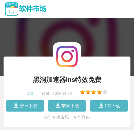
黑洞加速器ins特效免费
工具
|
时间：2024-12-26
|
安卓下载
苹果下载
PC下载
安卓市场，安全绿色