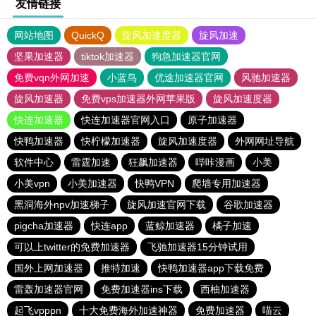
友情链接
网站地图
QuickQ
旋风加速度器
旋风加速
坚果加速器
tiktok加速器
狗急加速器官网
免费vqn外网加速
小蓝鸟
优途加速器官网
风驰加速器
旋风加速器
免费vps加速器外网苹果版
旋风加速度器
快连加速器
快连加速器官网入口
原子加速器
快鸭加速器
快柠檬加速器
旋风加速度器
外网网址导航
软件中心
雷霆加速
狂飙加速器
哔咔漫画
小美
小美vpn
小美加速器
快鸭VPN
爬墙专用加速器
黑洞海外npv加速梯子
旋风加速官网下载
谷歌加速器
pigcha加速器
快连app
蓝鲸加速器
橘子加速
可以上twitter的免费加速器
飞驰加速器15分钟试用
国外上网加速器
推特加速
快鸭加速器app下载免费
雷轰加速器官网
免费加速器ins下载
西柚加速器
起飞vpppn
十大免费海外加速神器
免费加速器
喵云