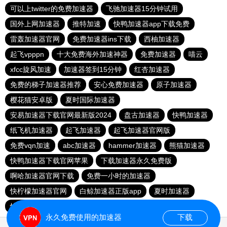
可以上twitter的免费加速器
飞驰加速器15分钟试用
国外上网加速器
推特加速
快鸭加速器app下载免费
雷轰加速器官网
免费加速器ins下载
西柚加速器
起飞vpppn
十大免费海外加速神器
免费加速器
喵云
xfcc旋风加速
加速器签到15分钟
红杏加速器
免费的梯子加速器推荐
安心免费加速器
原子加速器
樱花猫安卓版
夏时国际加速器
安易加速器下载官网最新版2024
盘古加速器
快鸭加速器
纸飞机加速器
起飞加速器
起飞加速器官网版
免费vqn加速
abc加速器
hammer加速器
熊猫加速器
快鸭加速器下载官网苹果
下载加速器永久免费版
啊哈加速器官网下载
免费一小时的加速器
快柠檬加速器官网
白鲸加速器正版app
夏时加速器
快鸭加速器下载官网安卓
云梯加速器
ssr加速器
永久免费使用的加速器
下载