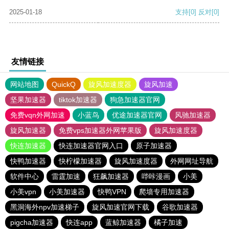
2025-01-18
支持
[0]
反对
[0]
友情链接
网站地图
QuickQ
旋风加速度器
旋风加速
坚果加速器
tiktok加速器
狗急加速器官网
免费vqn外网加速
小蓝鸟
优途加速器官网
风驰加速器
旋风加速器
免费vps加速器外网苹果版
旋风加速度器
快连加速器
快连加速器官网入口
原子加速器
快鸭加速器
快柠檬加速器
旋风加速度器
外网网址导航
软件中心
雷霆加速
狂飙加速器
哔咔漫画
小美
小美vpn
小美加速器
快鸭VPN
爬墙专用加速器
黑洞海外npv加速梯子
旋风加速官网下载
谷歌加速器
pigcha加速器
快连app
蓝鲸加速器
橘子加速