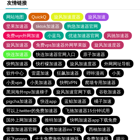
友情链接
网站地图
QuickQ
旋风加速度器
旋风加速
坚果加速器
tiktok加速器
狗急加速器官网
免费vqn外网加速
小蓝鸟
优途加速器官网
风驰加速器
旋风加速器
免费vps加速器外网苹果版
旋风加速度器
快连加速器
快连加速器官网入口
原子加速器
快鸭加速器
快柠檬加速器
旋风加速度器
外网网址导航
软件中心
雷霆加速
狂飙加速器
哔咔漫画
小美
小美vpn
小美加速器
快鸭VPN
爬墙专用加速器
黑洞海外npv加速梯子
旋风加速官网下载
谷歌加速器
pigcha加速器
快连app
蓝鲸加速器
橘子加速
可以上twitter的免费加速器
飞驰加速器15分钟试用
国外上网加速器
推特加速
快鸭加速器app下载免费
雷轰加速器官网
免费加速器ins下载
西柚加速器
起飞vpppn
十大免费海外加速神器
免费加速器
喵云