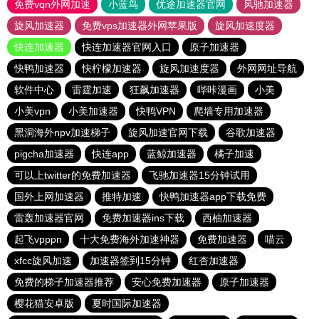
免费vqn外网加速
小蓝鸟
优途加速器官网
风驰加速器
旋风加速器
免费vps加速器外网苹果版
旋风加速度器
快连加速器
快连加速器官网入口
原子加速器
快鸭加速器
快柠檬加速器
旋风加速度器
外网网址导航
软件中心
雷霆加速
狂飙加速器
哔咔漫画
小美
小美vpn
小美加速器
快鸭VPN
爬墙专用加速器
黑洞海外npv加速梯子
旋风加速官网下载
谷歌加速器
pigcha加速器
快连app
蓝鲸加速器
橘子加速
可以上twitter的免费加速器
飞驰加速器15分钟试用
国外上网加速器
推特加速
快鸭加速器app下载免费
雷轰加速器官网
免费加速器ins下载
西柚加速器
起飞vpppn
十大免费海外加速神器
免费加速器
喵云
xfcc旋风加速
加速器签到15分钟
红杏加速器
免费的梯子加速器推荐
安心免费加速器
原子加速器
樱花猫安卓版
夏时国际加速器