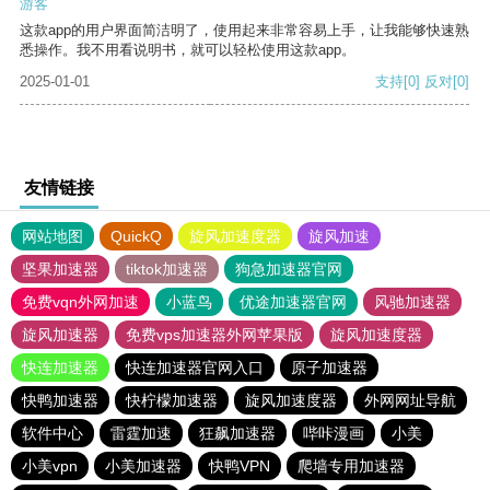
游客
这款app的用户界面简洁明了，使用起来非常容易上手，让我能够快速熟
悉操作。我不用看说明书，就可以轻松使用这款app。
2025-01-01
支持
[0]
反对
[0]
友情链接
网站地图
QuickQ
旋风加速度器
旋风加速
坚果加速器
tiktok加速器
狗急加速器官网
免费vqn外网加速
小蓝鸟
优途加速器官网
风驰加速器
旋风加速器
免费vps加速器外网苹果版
旋风加速度器
快连加速器
快连加速器官网入口
原子加速器
快鸭加速器
快柠檬加速器
旋风加速度器
外网网址导航
软件中心
雷霆加速
狂飙加速器
哔咔漫画
小美
小美vpn
小美加速器
快鸭VPN
爬墙专用加速器