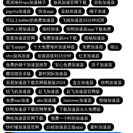
黑洞海外npv加速梯子
旋风加速官网下载
谷歌加速器
pigcha加速器
快连app
蓝鲸加速器
橘子加速
可以上twitter的免费加速器
飞驰加速器15分钟试用
国外上网加速器
推特加速
快鸭加速器app下载免费
雷轰加速器官网
免费加速器ins下载
西柚加速器
起飞vpppn
十大免费海外加速神器
免费加速器
喵云
xfcc旋风加速
加速器签到15分钟
红杏加速器
免费的梯子加速器推荐
安心免费加速器
原子加速器
樱花猫安卓版
夏时国际加速器
安易加速器下载官网最新版2024
盘古加速器
快鸭加速器
纸飞机加速器
起飞加速器
起飞加速器官网版
免费vqn加速
abc加速器
hammer加速器
熊猫加速器
快鸭加速器下载官网苹果
下载加速器永久免费版
啊哈加速器官网下载
免费一小时的加速器
快柠檬加速器官网
白鲸加速器正版app
夏时加速器