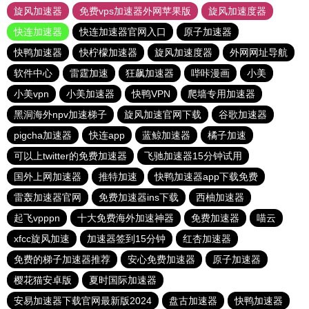
旋风加速器
免费vps加速器外网苹果版
旋风加速度器
快连加速器
快连加速器官网入口
原子加速器
快鸭加速器
快柠檬加速器
旋风加速度器
外网网址导航
软件中心
雷霆加速
狂飙加速器
哔咔漫画
小美
小美vpn
小美加速器
快鸭VPN
爬墙专用加速器
黑洞海外npv加速梯子
旋风加速官网下载
谷歌加速器
pigcha加速器
快连app
蓝鲸加速器
橘子加速
可以上twitter的免费加速器
飞驰加速器15分钟试用
国外上网加速器
推特加速
快鸭加速器app下载免费
雷轰加速器官网
免费加速器ins下载
西柚加速器
起飞vpppn
十大免费海外加速神器
免费加速器
喵云
xfcc旋风加速
加速器签到15分钟
红杏加速器
免费的梯子加速器推荐
安心免费加速器
原子加速器
樱花猫安卓版
夏时国际加速器
安易加速器下载官网最新版2024
盘古加速器
快鸭加速器