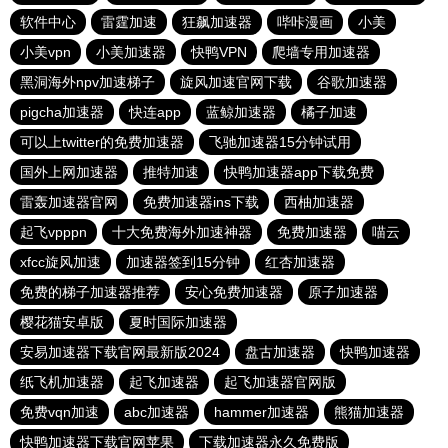
软件中心
雷霆加速
狂飙加速器
哔咔漫画
小美
小美vpn
小美加速器
快鸭VPN
爬墙专用加速器
黑洞海外npv加速梯子
旋风加速官网下载
谷歌加速器
pigcha加速器
快连app
蓝鲸加速器
橘子加速
可以上twitter的免费加速器
飞驰加速器15分钟试用
国外上网加速器
推特加速
快鸭加速器app下载免费
雷轰加速器官网
免费加速器ins下载
西柚加速器
起飞vpppn
十大免费海外加速神器
免费加速器
喵云
xfcc旋风加速
加速器签到15分钟
红杏加速器
免费的梯子加速器推荐
安心免费加速器
原子加速器
樱花猫安卓版
夏时国际加速器
安易加速器下载官网最新版2024
盘古加速器
快鸭加速器
纸飞机加速器
起飞加速器
起飞加速器官网版
免费vqn加速
abc加速器
hammer加速器
熊猫加速器
快鸭加速器下载官网苹果
下载加速器永久免费版