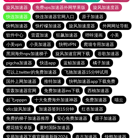
旋风加速器
免费vps加速器外网苹果版
旋风加速度器
快连加速器
快连加速器官网入口
原子加速器
快鸭加速器
快柠檬加速器
旋风加速度器
外网网址导航
软件中心
雷霆加速
狂飙加速器
哔咔漫画
小美
小美vpn
小美加速器
快鸭VPN
爬墙专用加速器
黑洞海外npv加速梯子
旋风加速官网下载
谷歌加速器
pigcha加速器
快连app
蓝鲸加速器
橘子加速
可以上twitter的免费加速器
飞驰加速器15分钟试用
国外上网加速器
推特加速
快鸭加速器app下载免费
雷轰加速器官网
免费加速器ins下载
西柚加速器
起飞vpppn
十大免费海外加速神器
免费加速器
喵云
xfcc旋风加速
加速器签到15分钟
红杏加速器
免费的梯子加速器推荐
安心免费加速器
原子加速器
樱花猫安卓版
夏时国际加速器
安易加速器下载官网最新版2024
盘古加速器
快鸭加速器