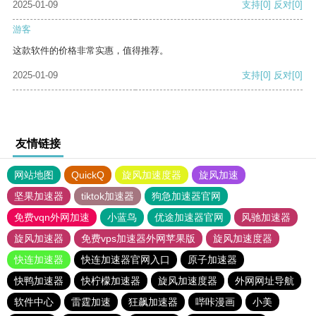
2025-01-09
支持
[0]
反对
[0]
游客
这款软件的价格非常实惠，值得推荐。
2025-01-09
支持
[0]
反对
[0]
友情链接
网站地图
QuickQ
旋风加速度器
旋风加速
坚果加速器
tiktok加速器
狗急加速器官网
免费vqn外网加速
小蓝鸟
优途加速器官网
风驰加速器
旋风加速器
免费vps加速器外网苹果版
旋风加速度器
快连加速器
快连加速器官网入口
原子加速器
快鸭加速器
快柠檬加速器
旋风加速度器
外网网址导航
软件中心
雷霆加速
狂飙加速器
哔咔漫画
小美