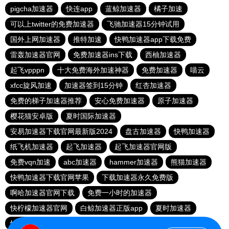
pigcha加速器
快连app
蓝鲸加速器
橘子加速
可以上twitter的免费加速器
飞驰加速器15分钟试用
国外上网加速器
推特加速
快鸭加速器app下载免费
雷轰加速器官网
免费加速器ins下载
西柚加速器
起飞vpppn
十大免费海外加速神器
免费加速器
喵云
xfcc旋风加速
加速器签到15分钟
红杏加速器
免费的梯子加速器推荐
安心免费加速器
原子加速器
樱花猫安卓版
夏时国际加速器
安易加速器下载官网最新版2024
盘古加速器
快鸭加速器
纸飞机加速器
起飞加速器
起飞加速器官网版
免费vqn加速
abc加速器
hammer加速器
熊猫加速器
快鸭加速器下载官网苹果
下载加速器永久免费版
啊哈加速器官网下载
免费一小时的加速器
快柠檬加速器官网
白鲸加速器正版app
夏时加速器
快鸭加速器下载官网安卓
云梯加速器
ssr加速器