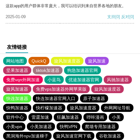
这款app的用户群体非常庞大，我可以结识到来自世界各地的朋友。
2025-01-09
支持
[0]
反对
[0]
友情链接
网站地图
QuickQ
旋风加速度器
旋风加速
坚果加速器
tiktok加速器
狗急加速器官网
免费vqn外网加速
小蓝鸟
优途加速器官网
风驰加速器
旋风加速器
免费vps加速器外网苹果版
旋风加速度器
快连加速器
快连加速器官网入口
原子加速器
快鸭加速器
快柠檬加速器
旋风加速度器
外网网址导航
软件中心
雷霆加速
狂飙加速器
哔咔漫画
小美
小美vpn
小美加速器
快鸭VPN
爬墙专用加速器
黑洞海外npv加速梯子
旋风加速官网下载
谷歌加速器