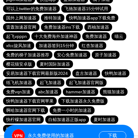
可以上twitter的免费加速器
飞驰加速器15分钟试用
国外上网加速器
推特加速
快鸭加速器app下载免费
雷轰加速器官网
免费加速器ins下载
西柚加速器
起飞vpppn
十大免费海外加速神器
免费加速器
喵云
xfcc旋风加速
加速器签到15分钟
红杏加速器
免费的梯子加速器推荐
安心免费加速器
原子加速器
樱花猫安卓版
夏时国际加速器
安易加速器下载官网最新版2024
盘古加速器
快鸭加速器
纸飞机加速器
起飞加速器
起飞加速器官网版
免费vqn加速
abc加速器
hammer加速器
熊猫加速器
快鸭加速器下载官网苹果
下载加速器永久免费版
啊哈加速器官网下载
免费一小时的加速器
快柠檬加速器官网
白鲸加速器正版app
夏时加速器
快鸭加速器下载官网安卓
云梯加速器
ssr加速器
永久免费使用的加速器
下载