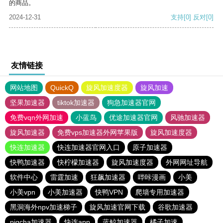
的商品。
2024-12-31
支持
[0]
反对
[0]
友情链接
网站地图
QuickQ
旋风加速度器
旋风加速
坚果加速器
tiktok加速器
狗急加速器官网
免费vqn外网加速
小蓝鸟
优途加速器官网
风驰加速器
旋风加速器
免费vps加速器外网苹果版
旋风加速度器
快连加速器
快连加速器官网入口
原子加速器
快鸭加速器
快柠檬加速器
旋风加速度器
外网网址导航
软件中心
雷霆加速
狂飙加速器
哔咔漫画
小美
小美vpn
小美加速器
快鸭VPN
爬墙专用加速器
黑洞海外npv加速梯子
旋风加速官网下载
谷歌加速器
pigcha加速器
快连app
蓝鲸加速器
橘子加速